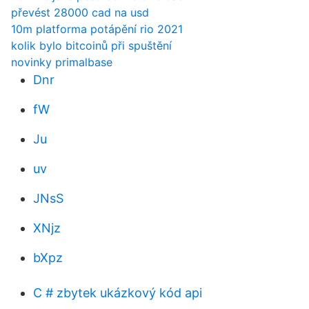
převést 28000 cad na usd
10m platforma potápění rio 2021
kolik bylo bitcoinů při spuštění
novinky primalbase
Dnr
fW
Ju
uv
JNsS
XNjz
bXpz
C # zbytek ukázkový kód api