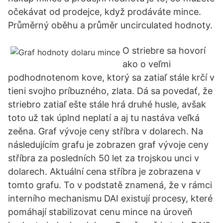
očekávat od prodejce, když prodáváte mince.
Průměrný oběhu a průměr uncirculated hodnoty.
O striebre sa hovorí
ako o veľmi
podhodnotenom kove, ktorý sa zatiaľ stále krčí v
tieni svojho príbuzného, zlata. Dá sa povedať, že
striebro zatiaľ ešte stále hrá druhé husle, avšak
toto už tak úplnd neplatí a aj tu nastáva veľká
zeěna. Graf vývoje ceny stříbra v dolarech. Na
následujícím grafu je zobrazen graf vývoje ceny
stříbra za posledních 50 let za trojskou unci v
dolarech. Aktuální cena stříbra je zobrazena v
tomto grafu. To v podstatě znamená, že v rámci
interního mechanismu DAI existují procesy, které
pomáhají stabilizovat cenu mince na úroveň