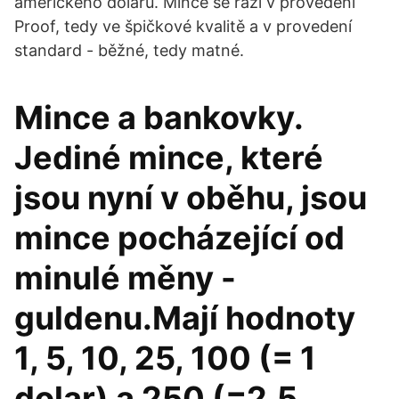
amerického dolaru. Mince se razí v provedení
Proof, tedy ve špičkové kvalitě a v provedení
standard - běžné, tedy matné.
Mince a bankovky.
Jediné mince, které
jsou nyní v oběhu, jsou
mince pocházející od
minulé měny -
guldenu.Mají hodnoty
1, 5, 10, 25, 100 (= 1
dolar) a 250 (=2,5